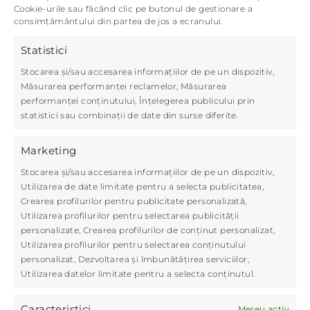
Cookie-urile sau făcând clic pe butonul de gestionare a
consimțământului din partea de jos a ecranului.
Statistici
Stocarea și/sau accesarea informațiilor de pe un dispozitiv,
Măsurarea performanței reclamelor, Măsurarea
performanței conținutului, Înțelegerea publicului prin
statistici sau combinații de date din surse diferite.
Marketing
Stocarea și/sau accesarea informațiilor de pe un dispozitiv,
Microbiota vaginală: ce este și
Utilizarea de date limitate pentru a selecta publicitatea,
cum o îngrijim?
Crearea profilurilor pentru publicitate personalizată,
Utilizarea profilurilor pentru selectarea publicității
2025. mai 23.
|
Altele
personalizate, Crearea profilurilor de conținut personalizat,
Utilizarea profilurilor pentru selectarea conținutului
Sute de bacterii populează vaginul. Hai să
personalizat, Dezvoltarea și îmbunătățirea serviciilor,
vedem cum funcționează acestea și de ce
Utilizarea datelor limitate pentru a selecta conținutul.
este important să avem grijă de
microbiota noastră! Ce este microbiota
[...]
Caracteristici
Mereu activ