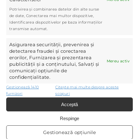
Citește
Potrivirea și combinarea datelor din alte surse
de date, Conectarea mai multor dispozitive,
Identificarea dispozitivelor pe baza informațiilor
transmise automat.
Asigurarea securității, prevenirea și
detectarea fraudei și corectarea
erorilor, Furnizarea și prezentarea
Mereu activ
publicității și a conținutului, Salvați și
comunicați opțiunile de
confidențialitate.
Gestionează 1410
Citește mai multe despre aceste
furnizori
scopuri
Rolul microbiotei vaginale și
Acceptă
afecțiunile asociate
2025. mai 14.
|
Altele
Respinge
Microbiota vaginală este un ecosistem
Gestionează opțiunile
dinamic și complex, care joacă un rol