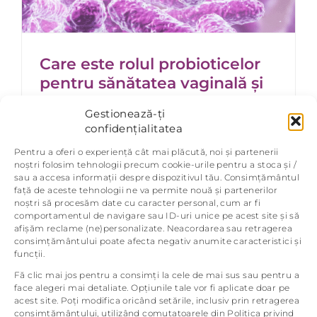
Care este rolul probioticelor
pentru sănătatea vaginală și
importanta lactobacilului
Gestionează-ți
crispatus în echilibrul florei
confidențialitatea
vaginale
Pentru a oferi o experiență cât mai plăcută, noi și partenerii
2025. iunie 4.
|
Probiotice
,
Sănătate Vaginală
noștri folosim tehnologii precum cookie-urile pentru a stoca și /
sau a accesa informații despre dispozitivul tău. Consimțământul
Care este rolul probioticelor pentru
față de aceste tehnologii ne va permite nouă și partenerilor
sănătatea vaginală și importanta
noștri să procesăm date cu caracter personal, cum ar fi
comportamentul de navigare sau ID-uri unice pe acest site și să
lactobacilului crispatus în modularea
afișăm reclame (ne)personalizate. Neacordarea sau retragerea
echilibrului florei vaginale Microbiota
consimțământului poate afecta negativ anumite caracteristici și
vaginală este un ecosistem complex care
funcții.
joaca un
[...]
Fă clic mai jos pentru a consimți la cele de mai sus sau pentru a
face alegeri mai detaliate. Opțiunile tale vor fi aplicate doar pe
Citește
acest site. Poți modifica oricând setările, inclusiv prin retragerea
consimțământului, utilizând comutatoarele din Politica privind