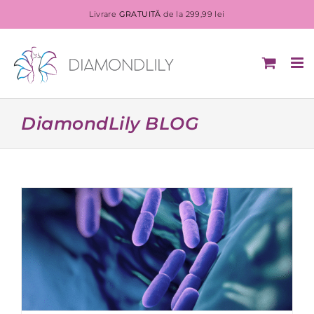
Livrare
GRATUITĂ
de la 299,99 lei
Skip
to
content
DiamondLily BLOG