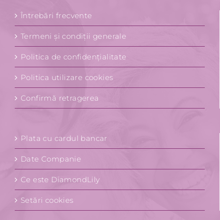
Întrebări frecvente
Termeni și condiții generale
Politica de confidențialitate
Politica utilizare cookies
Confirmă retragerea
Plata cu cardul bancar
Date Companie
Ce este DiamondLily
Setări cookies